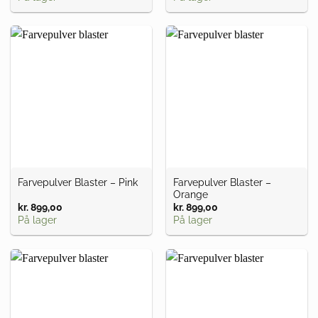
pris
pris
var:
er:
kr. 64,00.
kr. 59,00.
Farvepulver Blaster –
Farvepulver Blaster – Pink
Orange
kr.
899,00
kr.
899,00
På lager
På lager