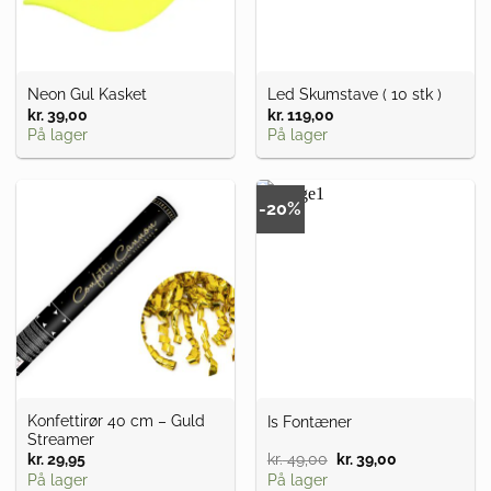
Neon Gul Kasket
Led Skumstave ( 10 stk )
kr.
39,00
kr.
119,00
På lager
På lager
-20%
Konfettirør 40 cm – Guld
Is Fontæner
Streamer
kr.
29,95
kr.
49,00
Den
kr.
39,00
Den
oprindelige
aktuelle
På lager
På lager
pris
pris