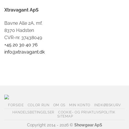
Xtravagant ApS
Bavne Alle 2A, mf.
8370 Hadsten
CVR-nr. 37438049
+45 20 30 40 76
info@xtravagant.dk
FORSIDE
COLOR RUN
OM OS
MIN KONTO
INDKØBSKURV
HANDELSBETINGELSER
COOKIE- OG PRIVATLIVSPOLITIK
SITEMAP
Copyright 2014 - 2026 ©
Showgear ApS