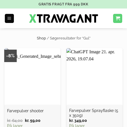
GRATIS FRAGT FRA
999
DKK
Shop
/
Søgeresultater for “Gul”
-8%
Farvepulver Sprayflaske (5
Farvepulver shooter
x 350g)
kr.
64,00
Den
kr.
59,00
Den
kr.
349,00
oprindelige
aktuelle
På lager
På lager