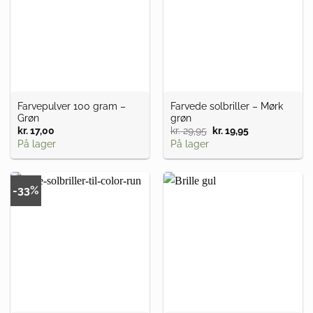
Farvepulver 100 gram –
Farvede solbriller – Mørk
Grøn
grøn
kr.
17,00
kr.
29,95
Den
kr.
19,95
Den
oprindelige
aktuelle
På lager
På lager
pris
pris
var:
er:
kr. 29,95.
kr. 19,95.
-33%