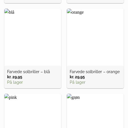
var:
er:
kr. 49,00.
kr. 39,00.
Farvede solbriller – blå
Farvede solbriller – orange
kr.
29,95
kr.
29,95
På lager
På lager