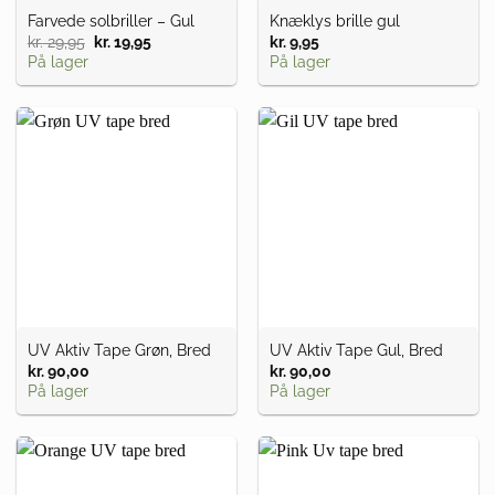
Farvede solbriller – Gul
Knæklys brille gul
kr.
29,95
Den
kr.
19,95
Den
kr.
9,95
oprindelige
aktuelle
På lager
På lager
pris
pris
var:
er:
kr. 29,95.
kr. 19,95.
UV Aktiv Tape Grøn, Bred
UV Aktiv Tape Gul, Bred
kr.
90,00
kr.
90,00
På lager
På lager