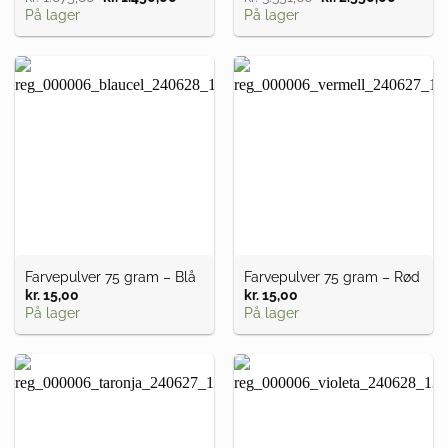
oprindelige
aktuelle
oprindelige
aktuelle
På lager
På lager
pris
pris
pris
pris
var:
er:
var:
er:
kr. 1.675,80.
kr. 1.450,00.
kr. 3.351,60.
kr. 2.55
Farvepulver 75 gram – Blå
Farvepulver 75 gram – Rød
kr.
15,00
kr.
15,00
På lager
På lager