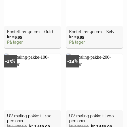
Konfettirør 40 cm – Guld
Konfettirør 40 cm – Sølv
kr.
29,95
kr.
29,95
På lager
På lager
-13%
-24%
UV maling pakke til 100
UV maling pakke til 200
personer.
personer.
kr.
1.675,80
Den
kr.
1.450,00
Den
kr.
3.351,60
Den
kr.
2.550,00
Den