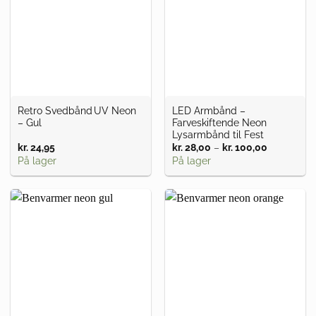
Retro Svedbånd UV Neon
LED Armbånd –
– Gul
Farveskiftende Neon
Lysarmbånd til Fest
kr.
24,95
kr.
28,00
–
kr.
100,00
Prisinterva
kr. 28,00
På lager
På lager
til
kr. 100,00