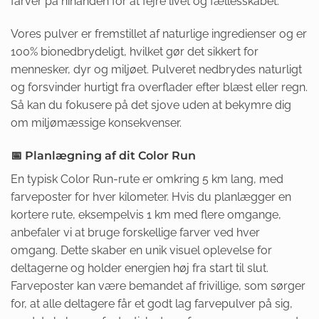
farver på hinanden for at fejre livet og fællesskabet.
Vores pulver er fremstillet af naturlige ingredienser og er
100% bionedbrydeligt, hvilket gør det sikkert for
mennesker, dyr og miljøet. Pulveret nedbrydes naturligt
og forsvinder hurtigt fra overflader efter blæst eller regn.
Så kan du fokusere på det sjove uden at bekymre dig
om miljømæssige konsekvenser.
📅 Planlægning af dit Color Run
En typisk Color Run-rute er omkring 5 km lang, med
farveposter for hver kilometer. Hvis du planlægger en
kortere rute, eksempelvis 1 km med flere omgange,
anbefaler vi at bruge forskellige farver ved hver
omgang. Dette skaber en unik visuel oplevelse for
deltagerne og holder energien høj fra start til slut.
Farveposter kan være bemandet af frivillige, som sørger
for, at alle deltagere får et godt lag farvepulver på sig,