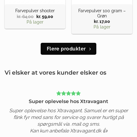
Farvepulver 100 gram –
Farvepulver shooter
Grøn
kr.
64,00
Den
kr.
59,00
Den
oprindelige
aktuelle
kr.
17,00
På lager
pris
pris
På lager
var:
er:
kr. 64,00.
kr. 59,00.
Flere produkter
Vi elsker at vores kunder elsker os
Super oplevelse hos Xtravagant
Super oplevelse hos Xtravagant. Samuel er en super
flink fyr med sans for service og svarer hurtigt på
spørgsmål via. mail og sms.
Kan kun anbefale Xtravagant.dk 👍