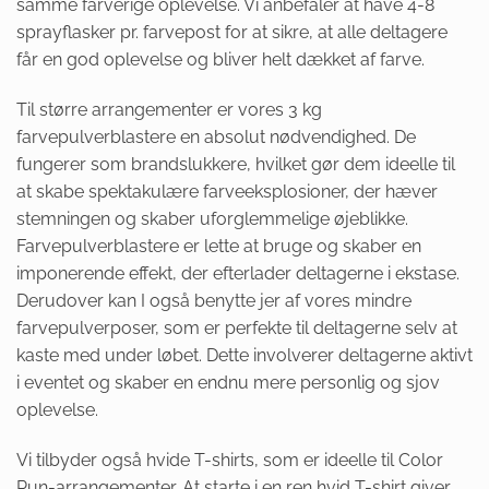
samme farverige oplevelse. Vi anbefaler at have 4-8
sprayflasker pr. farvepost for at sikre, at alle deltagere
får en god oplevelse og bliver helt dækket af farve.
Til større arrangementer er vores 3 kg
farvepulverblastere en absolut nødvendighed. De
fungerer som brandslukkere, hvilket gør dem ideelle til
at skabe spektakulære farveeksplosioner, der hæver
stemningen og skaber uforglemmelige øjeblikke.
Farvepulverblastere er lette at bruge og skaber en
imponerende effekt, der efterlader deltagerne i ekstase.
Derudover kan I også benytte jer af vores mindre
farvepulverposer, som er perfekte til deltagerne selv at
kaste med under løbet. Dette involverer deltagerne aktivt
i eventet og skaber en endnu mere personlig og sjov
oplevelse.
Vi tilbyder også hvide T-shirts, som er ideelle til Color
Run-arrangementer. At starte i en ren hvid T-shirt giver