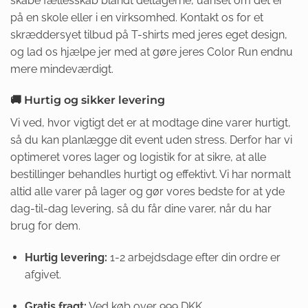
skabe fællesskab blandt deltagerne, uanset om det er
på en skole eller i en virksomhed. Kontakt os for et
skræddersyet tilbud på T-shirts med jeres eget design,
og lad os hjælpe jer med at gøre jeres Color Run endnu
mere mindeværdigt.
🚚 Hurtig og sikker levering
Vi ved, hvor vigtigt det er at modtage dine varer hurtigt,
så du kan planlægge dit event uden stress. Derfor har vi
optimeret vores lager og logistik for at sikre, at alle
bestillinger behandles hurtigt og effektivt. Vi har normalt
altid alle varer på lager og gør vores bedste for at yde
dag-til-dag levering, så du får dine varer, når du har
brug for dem.
Hurtig levering:
1-2 arbejdsdage efter din ordre er
afgivet.
Gratis fragt:
Ved køb over 999 DKK.