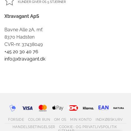
KUNDER GIVER OS 5 STJERNER
Xtravagant ApS
Bavne Alle 2A, mf.
8370 Hadsten
CVR-nr. 37438049
+45 20 30 40 76
info@xtravagant.dk
FORSIDE
COLOR RUN
OM OS
MIN KONTO
INDKØBSKURV
HANDELSBETINGELSER
COOKIE- OG PRIVATLIVSPOLITIK
SITEMAP