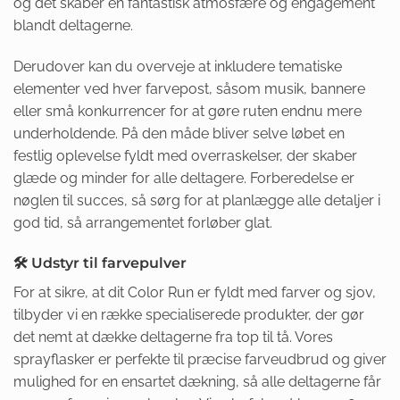
og det skaber en fantastisk atmosfære og engagement
blandt deltagerne.
Derudover kan du overveje at inkludere tematiske
elementer ved hver farvepost, såsom musik, bannere
eller små konkurrencer for at gøre ruten endnu mere
underholdende. På den måde bliver selve løbet en
festlig oplevelse fyldt med overraskelser, der skaber
glæde og minder for alle deltagere. Forberedelse er
nøglen til succes, så sørg for at planlægge alle detaljer i
god tid, så arrangementet forløber glat.
🛠️ Udstyr til farvepulver
For at sikre, at dit Color Run er fyldt med farver og sjov,
tilbyder vi en række specialiserede produkter, der gør
det nemt at dække deltagerne fra top til tå. Vores
sprayflasker er perfekte til præcise farveudbrud og giver
mulighed for en ensartet dækning, så alle deltagerne får