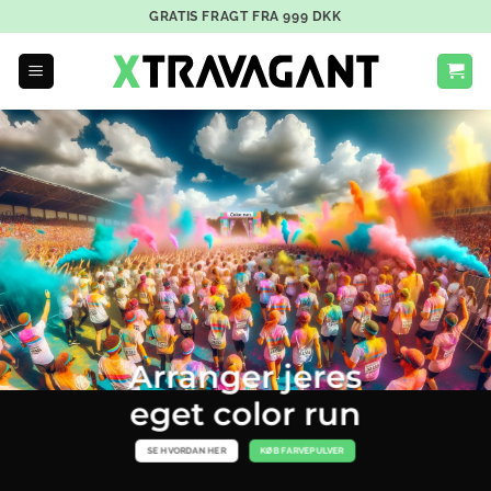
GRATIS FRAGT FRA
999
DKK
Arranger jeres
eget color run
SE HVORDAN HER
KØB FARVEPULVER