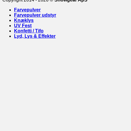
Farvepulver
Farvepulver udstyr
Knæklys
UV Fest
Konfetti / Tifo
Lyd, Lys & Effekter