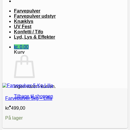
Farvepulver
Farvepulver udstyr
Knæklys
UV Fest
Konfetti / Tifo
Lyd, Lys & Effekter
kr.
0,00
Kurv
Ingen varer i kurven.
Tilbage til shoppen
Farvepulver 5kg – Lilla
kr.
499,00
På lager