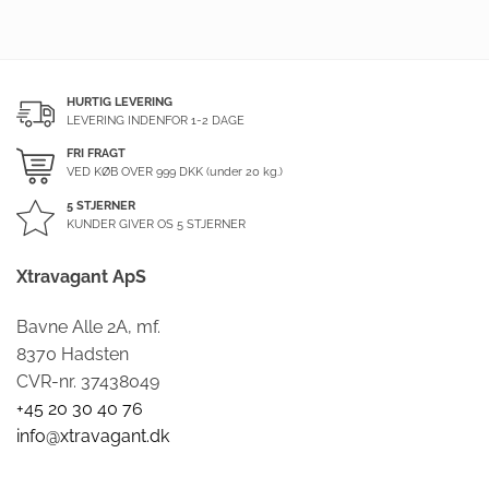
HURTIG LEVERING
LEVERING INDENFOR 1-2 DAGE
FRI FRAGT
VED KØB OVER
999
DKK (under 20 kg.)
5 STJERNER
KUNDER GIVER OS 5 STJERNER
Xtravagant ApS
Bavne Alle 2A, mf.
8370 Hadsten
CVR-nr. 37438049
+45 20 30 40 76
info@xtravagant.dk