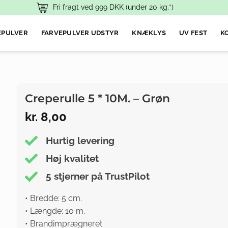
Fri fragt ved
999
DKK (under 20 kg.*)
EPULVER
FARVEPULVER UDSTYR
KNÆKLYS
UV FEST
KO
Creperulle 5 * 10M. – Grøn
kr.
8,00
Hurtig levering
Høj kvalitet
5 stjerner på TrustPilot
• Bredde: 5 cm.
• Længde: 10 m.
• Brandimprægneret