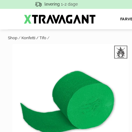
levering
1-2 dage
FARV
Shop
/
Konfetti / Tifo
/