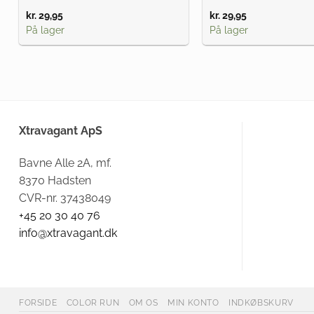
kr.
29,95
kr.
29,95
På lager
På lager
Xtravagant ApS
Bavne Alle 2A, mf.
8370 Hadsten
CVR-nr. 37438049
+45 20 30 40 76
info@xtravagant.dk
FORSIDE
COLOR RUN
OM OS
MIN KONTO
INDKØBSKURV