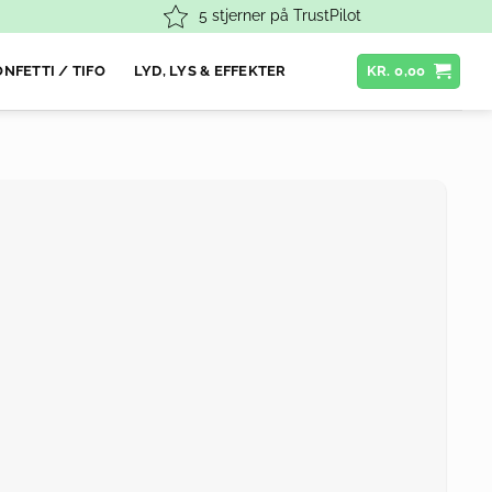
5 stjerner på TrustPilot
NFETTI / TIFO
LYD, LYS & EFFEKTER
KR.
0,00