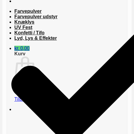
Farvepulver
Farvepulver udstyr
Knæklys
UV Fest
Konfetti / Tifo
Lyd, Lys & Effekter
kr.
0,00
Kurv
Ingen varer i kurven.
Tilbage til shoppen