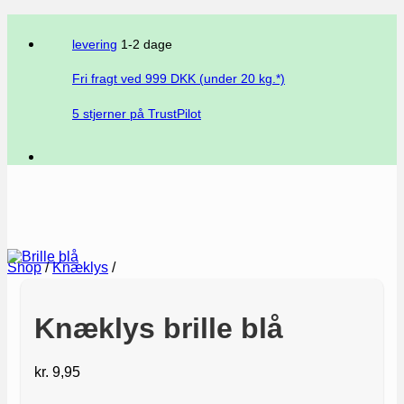
levering
1-2 dage
Fri fragt ved
999
DKK (under 20 kg.*)
5 stjerner på TrustPilot
Shop
/
Knæklys
/
Knæklys brille blå
kr.
9,95