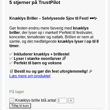
5 stjerner på TrustPilot
Knæklys Briller – Selvlysende Sjov til Fest! 🕶✨
Gør festen endnu mere farverig med
knæklys
briller
, der lyser op i mørket! Perfekt til festivaler,
koncerter, temafester og natløb. Brillen er nem at
samle, og det medfølgende
knæklys lyser i op til 8
timer
.
✅
Inkluderer knæklys + brillestel
✅
Lyser i stærke neonfarver
🌈
✅
Perfekt til børn og voksne
🛒
Bestil nu og gør din fest uforglemmelig!
🎉
Læs mere om produktet
På lager
Knæklys brille blå antal
Tilføj til kurv