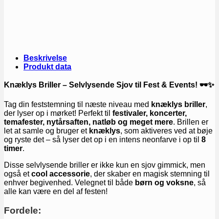
Beskrivelse
Produkt data
Knæklys Briller – Selvlysende Sjov til Fest & Events! 🕶✨
Tag din feststemning til næste niveau med
knæklys briller
,
der lyser op i mørket! Perfekt til
festivaler, koncerter,
temafester, nytårsaften, natløb og meget mere
. Brillen er
let at samle og bruger et
knæklys
, som aktiveres ved at bøje
og ryste det – så lyser det op i en intens neonfarve i op til
8
timer
.
Disse selvlysende briller er ikke kun en sjov gimmick, men
også et
cool accessorie
, der skaber en magisk stemning til
enhver begivenhed. Velegnet til både
børn og voksne
, så
alle kan være en del af festen!
Fordele: