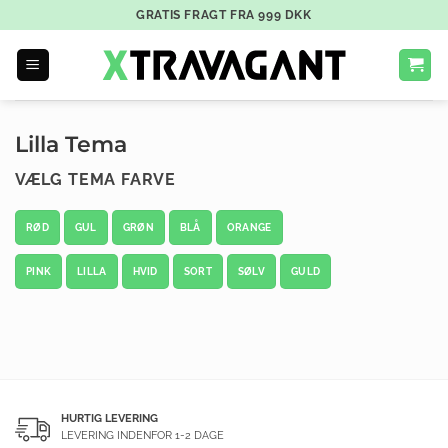
GRATIS FRAGT FRA
999
DKK
Lilla Tema
VÆLG TEMA FARVE
RØD
GUL
GRØN
BLÅ
ORANGE
PINK
LILLA
HVID
SORT
SØLV
GULD
HURTIG LEVERING
LEVERING INDENFOR 1-2 DAGE