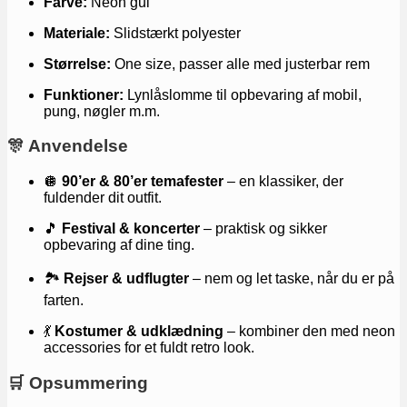
Farve:
Neon gul
Materiale:
Slidstærkt polyester
Størrelse:
One size, passer alle med justerbar rem
Funktioner:
Lynlåslomme til opbevaring af mobil,
pung, nøgler m.m.
🎊 Anvendelse
🪩
90’er & 80’er temafester
– en klassiker, der
fuldender dit outfit.
🎵
Festival & koncerter
– praktisk og sikker
opbevaring af dine ting.
🏞️
Rejser & udflugter
– nem og let taske, når du er på
farten.
💃
Kostumer & udklædning
– kombiner den med neon
accessories for et fuldt retro look.
🛒 Opsummering