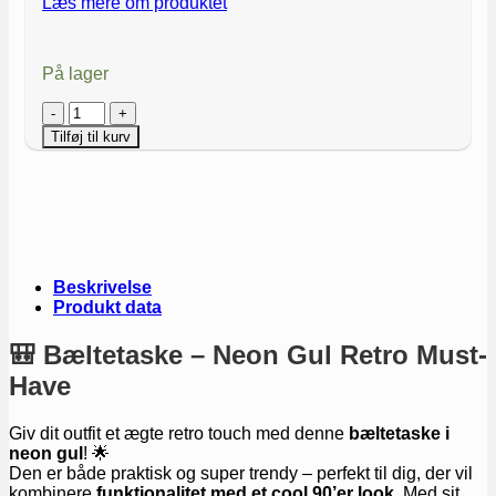
Læs mere om produktet
På lager
Bæltetaske
-
Tilføj til kurv
Neon
Gul
antal
Beskrivelse
Produkt data
🎒 Bæltetaske – Neon Gul Retro Must-
Have
Giv dit outfit et ægte retro touch med denne
bæltetaske i
neon gul
! 🌟
Den er både praktisk og super trendy – perfekt til dig, der vil
kombinere
funktionalitet med et cool 90’er look
. Med sit