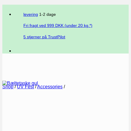
levering
1-2 dage
Fri fragt ved
999
DKK (under 20 kg.*)
5 stjerner på TrustPilot
Shop
/
UV Fest
/
Accessories
/