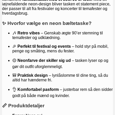
iøjnefaldende neon-design bliver tasken et statement piece,
der passer til alt fra festivaler og koncerter til temafester og
hverdagsbrug.
✨ Hvorfor vælge en neon bæltetaske?
🎶
Retro vibes
– Genskab ægte 90’er stemning til
temafester og udklædning.
🎉
Perfekt til festival og events
– hold styr på mobil,
penge og småting, mens du fester.
🟡
Neonfarve der skiller sig ud
– tasken lyser op og
gør dit outfit uforglemmeligt.
🎒
Praktisk design
– lynlåslomme til dine ting, så du
altid har hænderne fri.
👌
Komfortabel pasform
– justerbar rem så den sidder
godt på både mænd og kvinder.
📏 Produktdetaljer