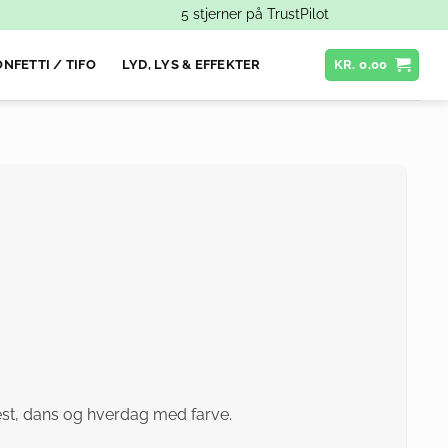
5 stjerner på TrustPilot
NFETTI / TIFO
LYD, LYS & EFFEKTER
KR.
0,00
 fest, dans og hverdag med farve.