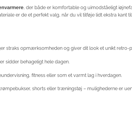
envarmere
, der både er komfortable og uimodståeligt iøjnef
ale er de et perfekt valg, når du vil tilføje lidt ekstra kant til 
er straks opmærksomheden og giver dit look et unikt retro-
r sidder behageligt hele dagen.
nseundervisning, fitness eller som et varmt lag i hverdagen.
mpebukser, shorts eller træningstøj – mulighederne er uen