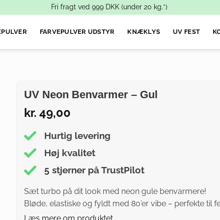
Fri fragt ved
999
DKK (under 20 kg.*)
EPULVER
FARVEPULVER UDSTYR
KNÆKLYS
UV FEST
KO
UV Neon Benvarmer – Gul
kr.
49,00
Hurtig levering
Høj kvalitet
5 stjerner på TrustPilot
Sæt turbo på dit look med neon gule benvarmere!
Bløde, elastiske og fyldt med 80’er vibe – perfekte til
Læs mere om produktet