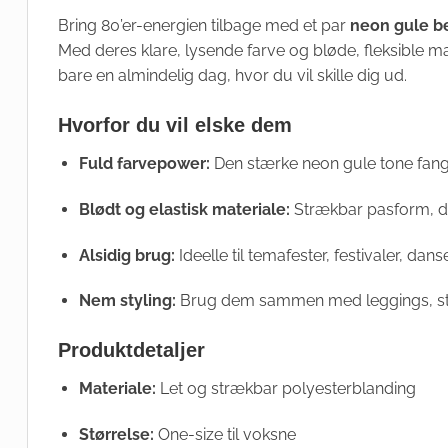
Bring 80’er-energien tilbage med et par
neon gule b
Med deres klare, lysende farve og bløde, fleksible materi
bare en almindelig dag, hvor du vil skille dig ud.
Hvorfor du vil elske dem
Fuld farvepower:
Den stærke neon gule tone fang
Blødt og elastisk materiale:
Strækbar pasform, de
Alsidig brug:
Ideelle til temafester, festivaler, da
Nem styling:
Brug dem sammen med leggings, strø
Produktdetaljer
Materiale:
Let og strækbar polyesterblanding
Størrelse:
One-size til voksne