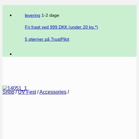
levering
1-2 dage
Fri fragt ved
999
DKK (under 20 kg.*)
5 stjerner på TrustPilot
Shop
/
UV Fest
/
Accessories
/