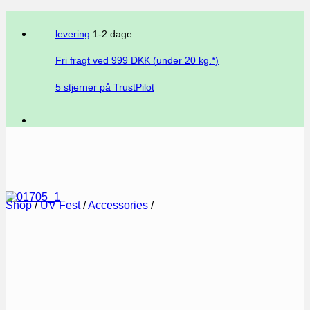
levering
1-2 dage
Fri fragt ved
999
DKK (under 20 kg.*)
5 stjerner på TrustPilot
Shop
/
UV Fest
/
Accessories
/