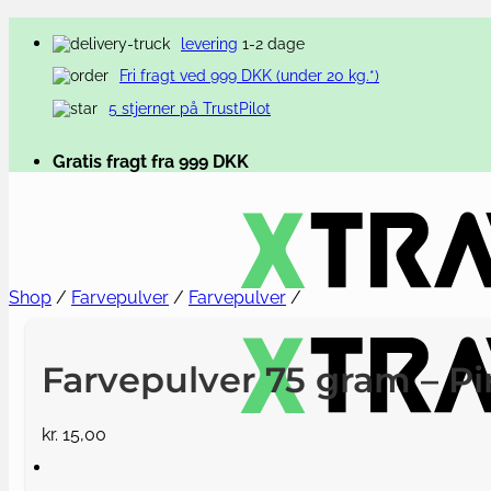
levering
1-2 dage
Fri fragt ved
999
DKK (under 20 kg.*)
5 stjerner på TrustPilot
Gratis fragt fra
999
DKK
Shop
/
Farvepulver
/
Farvepulver
/
Farvepulver 75 gram – P
kr.
15,00