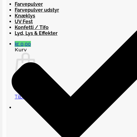
Farvepulver
Farvepulver udstyr
Knæklys
UV Fest
Konfetti / Tifo
Lyd, Lys & Effekter
kr.
0,00
Kurv
Ingen varer i kurven.
Tilbage til shoppen