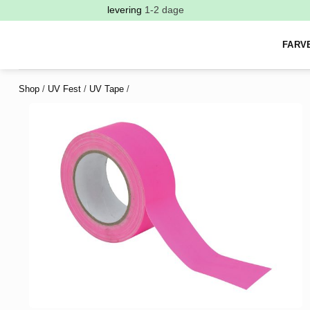
levering
1-2 dage
FARV
Shop
/
UV Fest
/
UV Tape
/