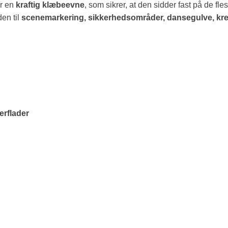
ar en
kraftig klæbeevne
, som sikrer, at den sidder fast på de fl
en til
scenemarkering, sikkerhedsområder, dansegulve, kreat
erflader