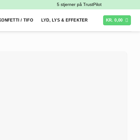
5 stjerner på TrustPilot
KONFETTI / TIFO
LYD, LYS & EFFEKTER
KR.
0,00