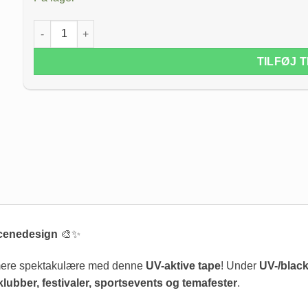
UV Aktiv Tape Pink, Bred antal
TILFØJ 
Scenedesign
🎨✨
 mere spektakulære med denne
UV-aktive tape
! Under
UV-/black
 klubber, festivaler, sportsevents og temafester
.