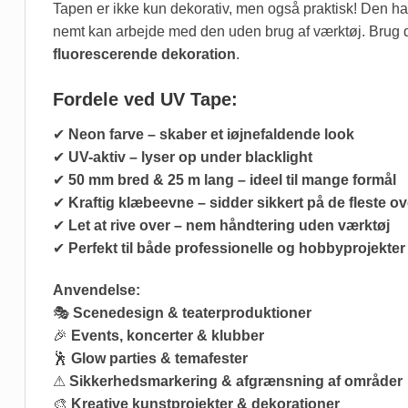
Tapen er ikke kun dekorativ, men også praktisk! Den h
nemt kan arbejde med den uden brug af værktøj. Brug d
fluorescerende dekoration
.
Fordele ved UV Tape:
✔
Neon farve – skaber et iøjnefaldende look
✔
UV-aktiv – lyser op under blacklight
✔
50 mm bred & 25 m lang – ideel til mange formål
✔
Kraftig klæbeevne – sidder sikkert på de fleste ov
✔
Let at rive over – nem håndtering uden værktøj
✔
Perfekt til både professionelle og hobbyprojekter
Anvendelse:
🎭
Scenedesign & teaterproduktioner
🎉
Events, koncerter & klubber
🕺
Glow parties & temafester
⚠
Sikkerhedsmarkering & afgrænsning af områder
🎨
Kreative kunstprojekter & dekorationer